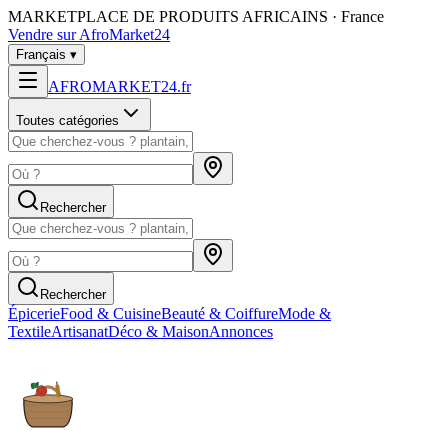
MARKETPLACE DE PRODUITS AFRICAINS · France
Vendre sur AfroMarket24
Français
▾
AFROMARKET24
.
fr
Toutes catégories
Rechercher
Rechercher
Épicerie
Food & Cuisine
Beauté & Coiffure
Mode &
Textile
Artisanat
Déco & Maison
Annonces