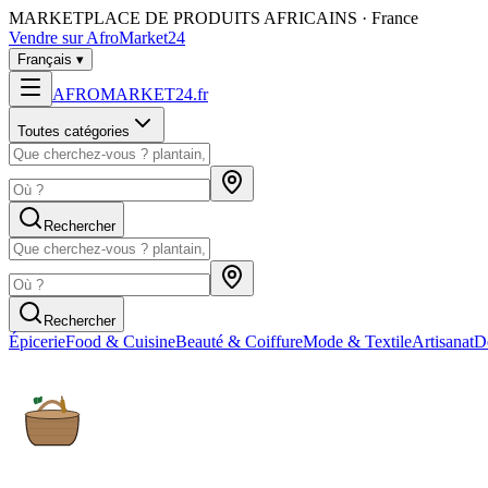
MARKETPLACE DE PRODUITS AFRICAINS · France
Vendre sur AfroMarket24
Français
▾
AFROMARKET24
.
fr
Toutes catégories
Rechercher
Rechercher
Épicerie
Food & Cuisine
Beauté & Coiffure
Mode & Textile
Artisanat
D