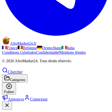
AfroMarket24
.
fr
France
Belgique
Deutschland
Italia
Conditions Générales
Confidentialité
Mentions légales
© 2026 AfroMarket24. Tous droits réservés.
Chercher
Catégories
Publier
Annonces
Connexion