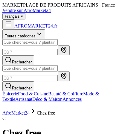
MARKETPLACE DE PRODUITS AFRICAINS · France
Vendre sur AfroMarket24
Français
▾
AFROMARKET24
.
fr
Toutes catégories
Rechercher
Rechercher
Épicerie
Food & Cuisine
Beauté & Coiffure
Mode &
Textile
Artisanat
Déco & Maison
Annonces
AfroMarket24
Chez free
C
Chez free