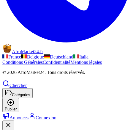
AfroMarket24
.
fr
France
Belgique
Deutschland
Italia
Conditions Générales
Confidentialité
Mentions légales
© 2026 AfroMarket24. Tous droits réservés.
Chercher
Catégories
Publier
Annonces
Connexion