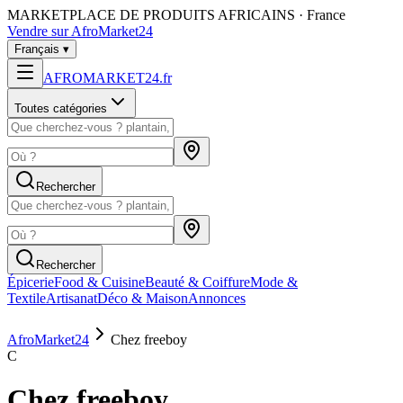
MARKETPLACE DE PRODUITS AFRICAINS · France
Vendre sur AfroMarket24
Français
▾
AFROMARKET24
.
fr
Toutes catégories
Rechercher
Rechercher
Épicerie
Food & Cuisine
Beauté & Coiffure
Mode &
Textile
Artisanat
Déco & Maison
Annonces
AfroMarket24
Chez freeboy
C
Chez freeboy